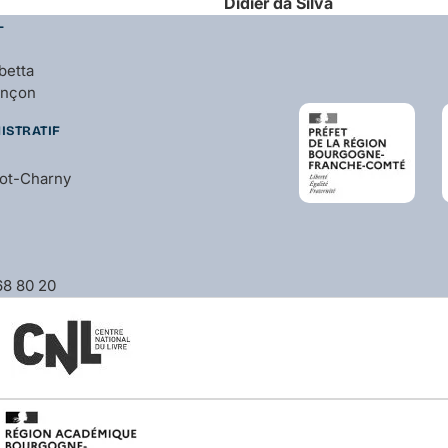
Didier
da Silva
L
betta
ançon
ISTRATIF
bot-Charny
 68 80 20