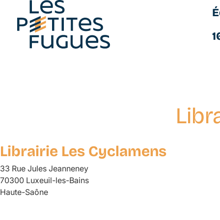
É
Les Petites Fugues
1
Libr
Aller
au
contenu
Librairie Les Cyclamens
principal
33 Rue Jules Jeanneney
70300 Luxeuil-les-Bains
Haute-Saône