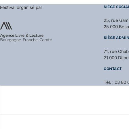
Festival organisé par
SIÈGE SOCIA
25, rue Gam
25 000 Bes
SIÈGE ADMIN
71, rue Cha
21 000 Dijon
CONTACT
Tél. : 03 80