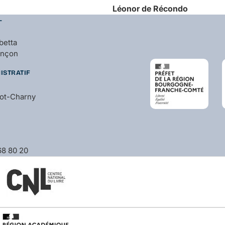
Léonor
de Récondo
L
betta
ançon
ISTRATIF
bot-Charny
 68 80 20