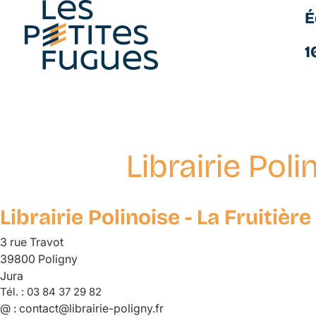
É
Les Petites Fugues
1
Librairie Poli
Aller
au
contenu
Librairie Polinoise - La Fruitièr
principal
3 rue Travot
39800 Poligny
Jura
Tél. :
03 84 37 29 82
@ :
contact@librairie-poligny.fr