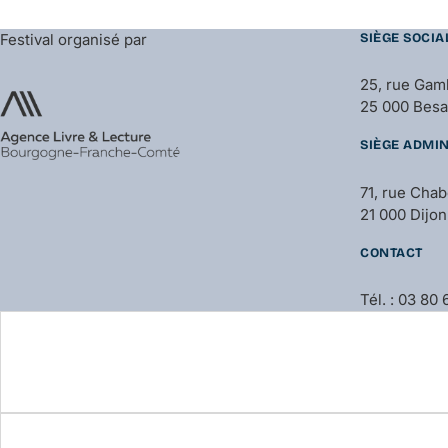
Festival organisé par
SIÈGE SOCIA
25, rue Gam
25 000 Bes
SIÈGE ADMIN
71, rue Cha
21 000 Dijon
CONTACT
Tél. : 03 80