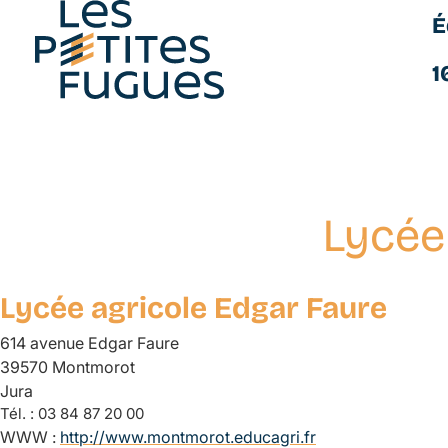
É
Les Petites Fugues
1
Lycée
Aller
au
contenu
Lycée agricole Edgar Faure
principal
614 avenue Edgar Faure
39570 Montmorot
Jura
Tél. :
03 84 87 20 00
WWW :
http://www.montmorot.educagri.fr