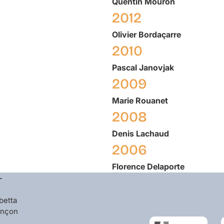
Quentin
Mouron
2012
Olivier
Bordaçarre
2010
Pascal
Janovjak
2009
Marie
Rouanet
2008
Denis
Lachaud
2006
Florence
Delaporte
L
betta
ançon