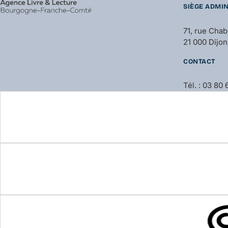
SIÈGE ADMIN
71, rue Cha
21 000 Dijon
CONTACT
Tél. : 03 80