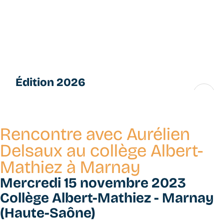
Aller
L
au
e
contenu
s
principal
P
e
ti
Édition 2026
t
e
16 → 28 novembre
s
F
Rencontre avec Aurélien
u
g
Delsaux au collège Albert-
u
Mathiez à Marnay
e
s
Mercredi 15 novembre 2023
Collège Albert-Mathiez - Marnay
(Haute-Saône)