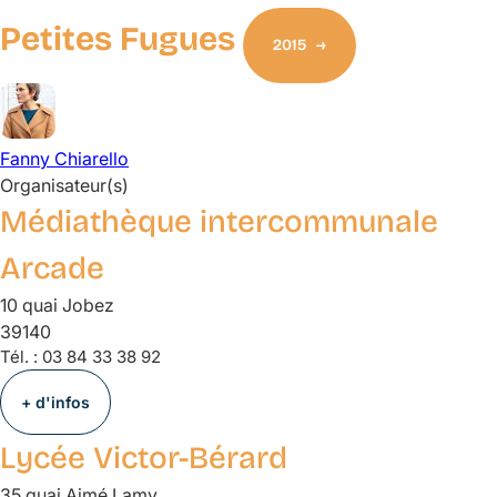
Petites Fugues
2015
Fanny
Chiarello
Organisateur(s)
Médiathèque intercommunale
Arcade
10 quai Jobez
39140
Tél. :
03 84 33 38 92
+ d'infos
Lycée Victor-Bérard
35 quai Aimé Lamy