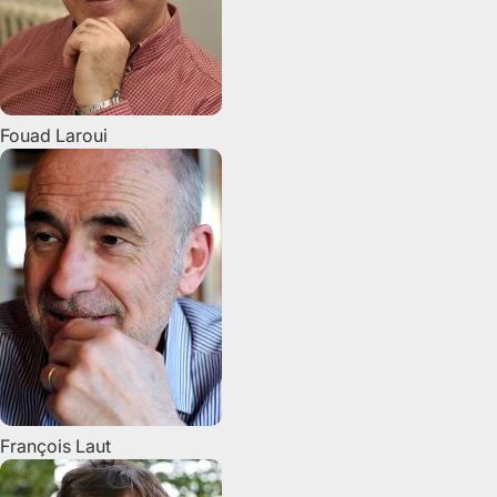
Fouad
Laroui
François
Laut