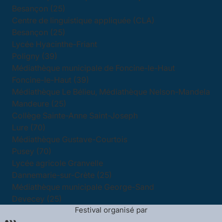
Besançon (25)
Centre de linguistique appliquée (CLA)
Besançon (25)
Lycée Hyacinthe-Friant
Poligny (39)
Médiathèque municipale de Foncine-le-Haut
Foncine-le-Haut (39)
Médiathèque Le Bélieu, Médiathèque Nelson-Mandela
Mandeure (25)
Collège Sainte-Anne Saint-Joseph
Lure (70)
Médiathèque Gustave-Courtois
Pusey (70)
Lycée agricole Granvelle
Dannemarie-sur-Crète (25)
Médiathèque municipale George-Sand
Devecey (25)
Festival organisé par