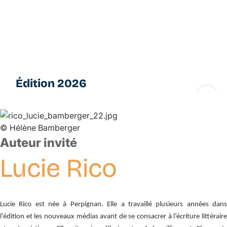
Aller
L
au
e
contenu
s
principal
P
e
ti
Édition 2026
t
e
16 → 28 novembre
s
F
©
Hélène Bamberger
u
Auteur invité
g
u
Lucie
Rico
e
s
Lucie Rico est née à Perpignan. Elle a travaillé plusieurs années dans
l’édition et les nouveaux médias avant de se consacrer à l’écriture littéraire