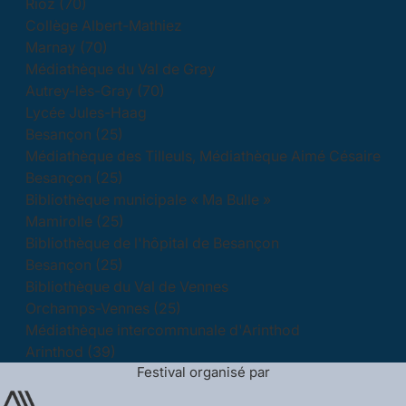
Rioz (70)
Collège Albert-Mathiez
Marnay (70)
Médiathèque du Val de Gray
Autrey-lès-Gray (70)
Lycée Jules-Haag
Besançon (25)
Médiathèque des Tilleuls, Médiathèque Aimé Césaire
Besançon (25)
Bibliothèque municipale « Ma Bulle »
Mamirolle (25)
Bibliothèque de l'hôpital de Besançon
Besançon (25)
Bibliothèque du Val de Vennes
Orchamps-Vennes (25)
Médiathèque intercommunale d'Arinthod
Arinthod (39)
Festival organisé par