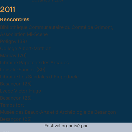
2011
Rencontres
Bibliothèque Communautaire du Comté de Grimont,
Association Mi-Scène
Poligny (39)
Collège Albert-Mathiez
Marnay (70)
Librairie Papeterie des Arcades
Lons-le-Saunier (39)
Librairie Les Sandales d'Empédocle
Besançon (25)
Lycée Victor-Hugo
Besançon (25)
Temps fort
Musée des Beaux-Arts et d'Archéologie de Besançon
Besançon (25)
Festival organisé par