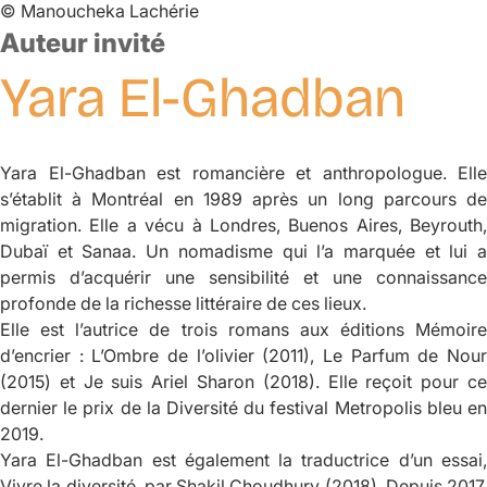
©
Manoucheka Lachérie
Auteur invité
Yara
El-Ghadban
Yara El-Ghadban est romancière et anthropologue. Elle
s’établit à Montréal en 1989 après un long parcours de
migration. Elle a vécu à Londres, Buenos Aires, Beyrouth,
Dubaï et Sanaa. Un nomadisme qui l’a marquée et lui a
permis d’acquérir une sensibilité et une connaissance
profonde de la richesse littéraire de ces lieux.
Elle est l’autrice de trois romans aux éditions Mémoire
d’encrier :
L’Ombre de l’olivier
(2011),
Le Parfum de Nou
(2015) et
Je suis Ariel Sharon
(2018). Elle reçoit pour c
dernier le prix de la Diversité du festival Metropolis bleu en
2019.
Yara El-Ghadban est également la traductrice d’un essai,
Vivre la diversité
, par Shakil Choudhury (2018). Depuis 2017,