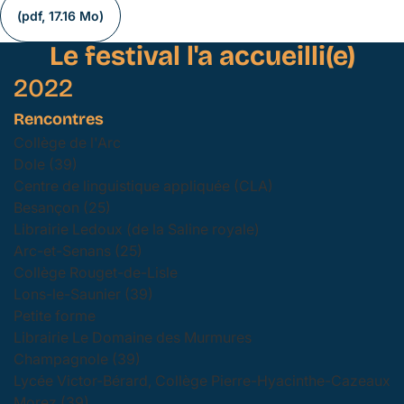
(pdf, 17.16 Mo)
Le festival l'a accueilli(e)
2022
Rencontres
Collège de l'Arc
Dole (39)
Centre de linguistique appliquée (CLA)
Besançon (25)
Librairie Ledoux (de la Saline royale)
Arc-et-Senans (25)
Collège Rouget-de-Lisle
Lons-le-Saunier (39)
Petite forme
Librairie Le Domaine des Murmures
Champagnole (39)
Lycée Victor-Bérard, Collège Pierre-Hyacinthe-Cazeaux
Morez (39)