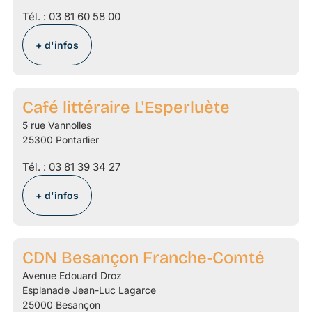
Tél. :
03 81 60 58 00
+ d'infos
Café littéraire L'Esperluète
5 rue Vannolles
25300 Pontarlier
Tél. :
03 81 39 34 27
+ d'infos
CDN Besançon Franche-Comté
Avenue Edouard Droz
Esplanade Jean-Luc Lagarce
25000 Besançon