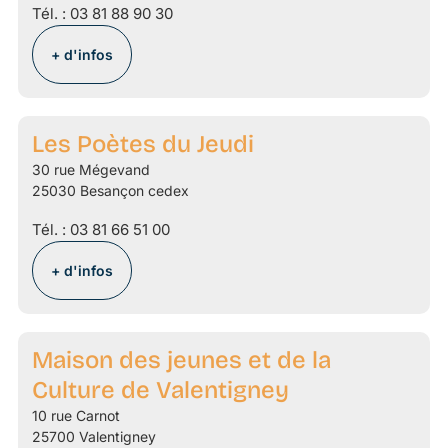
Tél. :
03 81 88 90 30
+ d'infos
Les Poètes du Jeudi
30 rue Mégevand
25030 Besançon cedex
Tél. :
03 81 66 51 00
+ d'infos
Maison des jeunes et de la
Culture de Valentigney
10 rue Carnot
25700 Valentigney