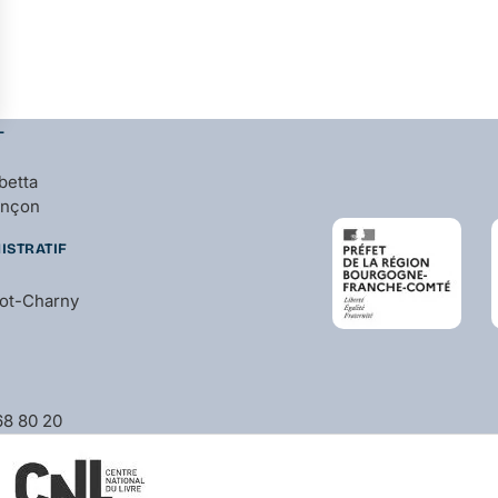
L
betta
ançon
ISTRATIF
bot-Charny
 68 80 20