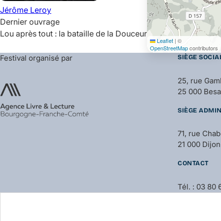
Jérôme
Leroy
Dernier ouvrage
Lou après tout : la bataille de la Douceur
Leaflet
|
©
OpenStreetMap
contributors
Festival organisé par
SIÈGE SOCIA
25, rue Gam
25 000 Bes
SIÈGE ADMIN
71, rue Cha
21 000 Dijon
CONTACT
Tél. : 03 80