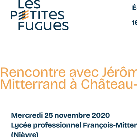
É
Les Petites Fugues
1
Rencontre avec Jérôm
Aller
au
Mitterrand à Château
contenu
principal
Mercredi 25 novembre 2020
Lycée professionnel François-Mitte
(Nièvre)