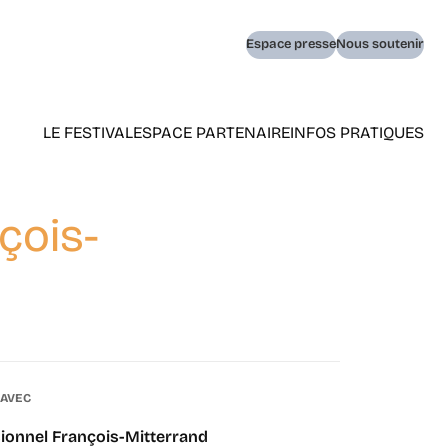
Navigation
Espace presse
Nous soutenir
secondaire
LE FESTIVAL
ESPACE PARTENAIRE
INFOS PRATIQUES
Navigation
principale
(home)
çois-
 AVEC
ionnel François-Mitterrand