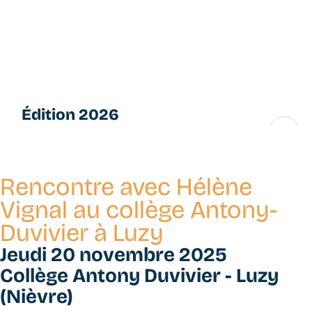
Aller
L
au
e
contenu
s
principal
P
e
ti
Édition 2026
t
e
16 → 28 novembre
s
F
Rencontre avec Hélène
u
g
Vignal au collège Antony-
u
Duvivier à Luzy
e
s
Jeudi 20 novembre 2025
Collège Antony Duvivier - Luzy
(Nièvre)