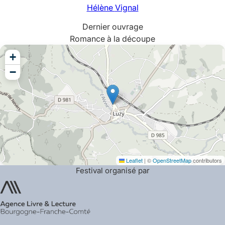
Hélène
Vignal
Dernier ouvrage
Romance à la découpe
+
−
Leaflet
|
©
OpenStreetMap
contributors
Festival organisé par