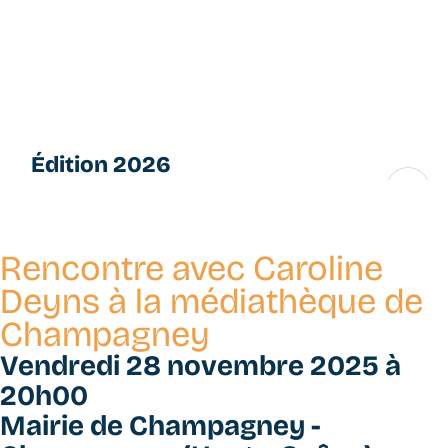
Aller
L
au
e
contenu
s
principal
P
e
ti
Édition 2026
t
e
16 → 28 novembre
s
F
Rencontre avec Caroline
u
g
Deyns à la médiathèque de
u
Champagney
e
s
Vendredi 28 novembre 2025 à
20h00
Mairie de Champagney -