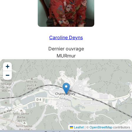
Caroline
Deyns
Dernier ouvrage
MURmur
+
−
Leaflet
|
©
OpenStreetMap
contributors