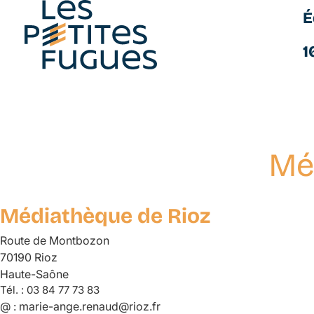
É
Les Petites Fugues
1
Mé
Aller
au
contenu
Médiathèque de Rioz
principal
Route de Montbozon
70190 Rioz
Haute-Saône
Tél. :
03 84 77 73 83
@ :
marie-ange.renaud@rioz.fr