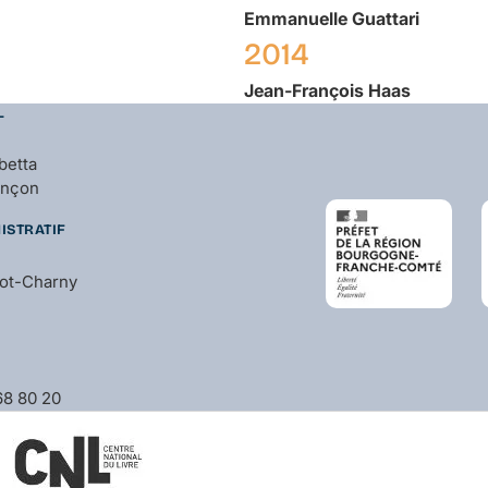
Emmanuelle
Guattari
2014
Jean-François
Haas
L
betta
ançon
ISTRATIF
bot-Charny
 68 80 20