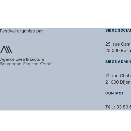
Festival organisé par
SIÈGE SOCIA
25, rue Gam
25 000 Bes
SIÈGE ADMIN
71, rue Cha
21 000 Dijon
CONTACT
Tél. : 03 80