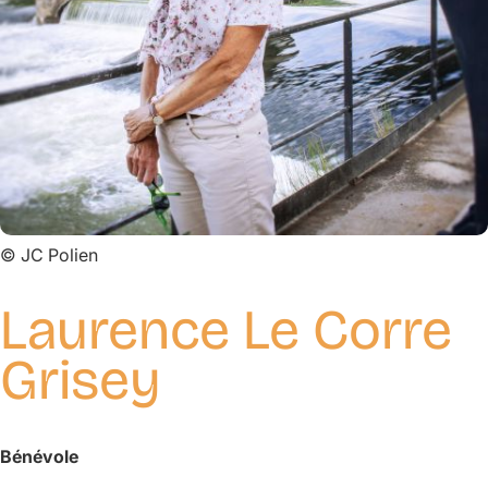
©
JC Polien
Laurence Le Corre
Grisey
Bénévole