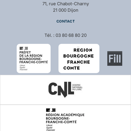
71, rue Chabot-Charny
21 000 Dijon
CONTACT
Tél. : 03 80 68 80 20