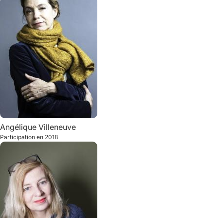
Angélique
Villeneuve
Participation en
2018