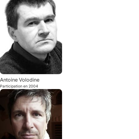
Antoine
Volodine
Participation en
2004