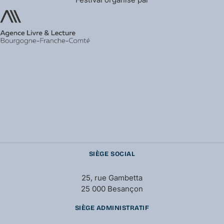
SIÈGE SOCIAL
25, rue Gambetta
25 000 Besançon
SIÈGE ADMINISTRATIF