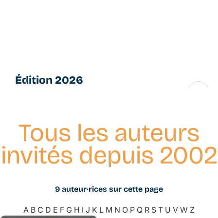
Aller
L
au
e
contenu
s
principal
P
e
ti
Édition 2026
t
e
16 → 28 novembre
s
F
Tous les auteurs
u
g
invités depuis 2002
u
e
s
9 auteur·rices sur cette page
A
B
C
D
E
F
G
H
I
J
K
L
M
N
O
P
Q
R
S
T
U
V
W
Z