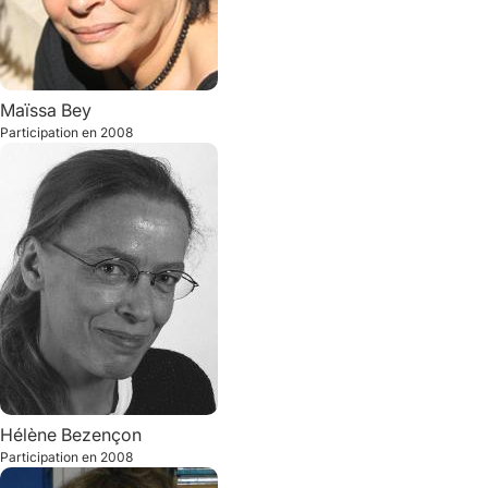
Maïssa
Bey
Participation en
2008
Hélène
Bezençon
Participation en
2008