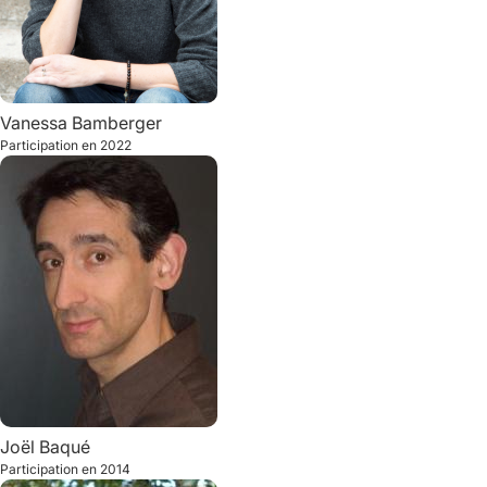
Vanessa
Bamberger
Participation en
2022
Joël
Baqué
Participation en
2014