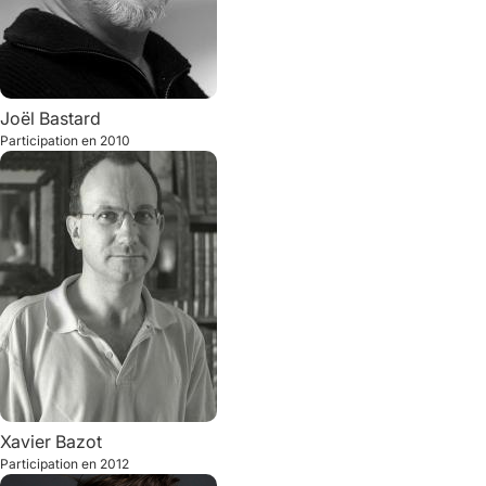
Joël
Bastard
Participation en
2010
Xavier
Bazot
Participation en
2012