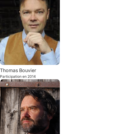
Thomas
Bouvier
Participation en
2014