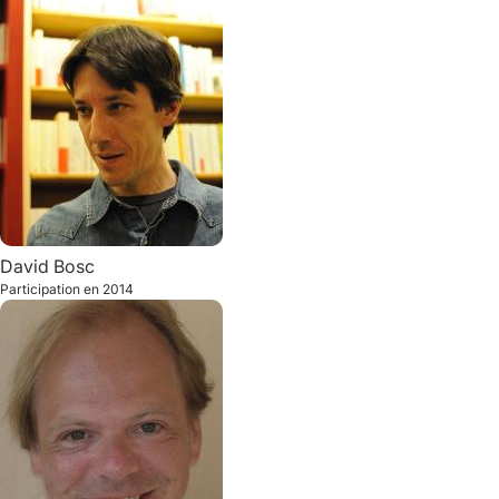
David
Bosc
Participation en
2014