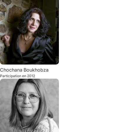
Chochana
Boukhobza
Participation en
2012