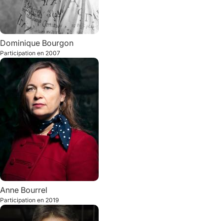
Dominique
Bourgon
Participation en
2007
Anne
Bourrel
Participation en
2019