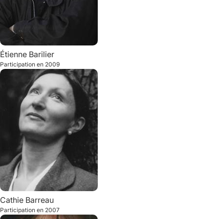
Étienne
Barilier
Participation en
2009
Cathie
Barreau
Participation en
2007