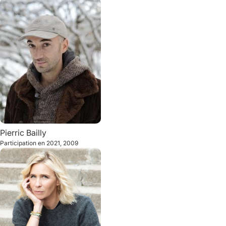
Pierric
Bailly
Participation en
2021
2009