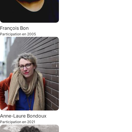
François
Bon
Participation en
2005
Anne-Laure
Bondoux
Participation en
2021