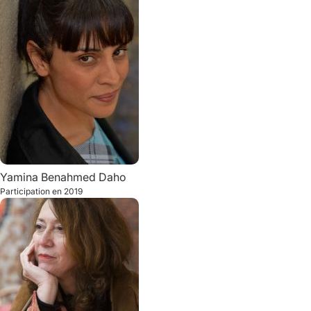
Yamina
Benahmed Daho
Participation en
2019