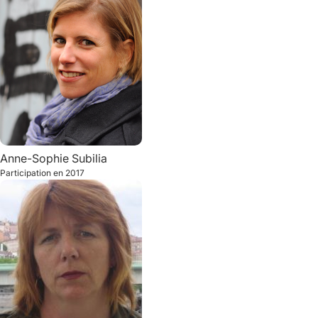
Anne-Sophie
Subilia
Participation en
2017