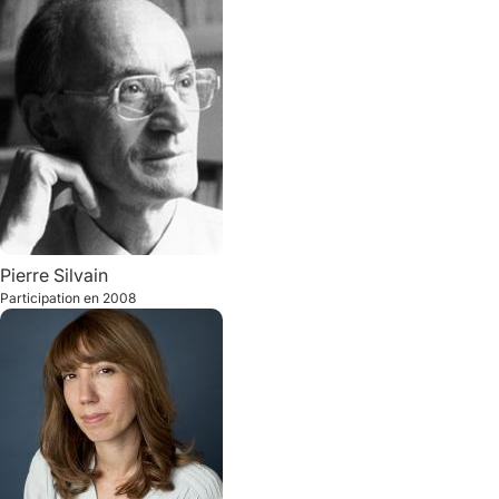
Pierre
Silvain
Participation en
2008