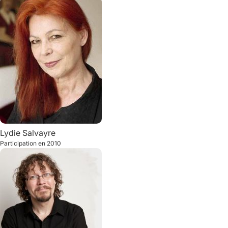
Lydie
Salvayre
Participation en
2010