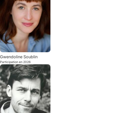
Gwendoline
Soublin
Participation en
2026