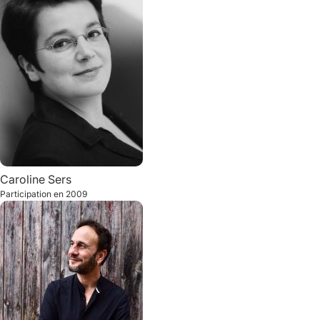
Caroline
Sers
Participation en
2009