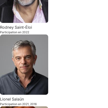
Rodney
Saint-Éloi
Participation en
2022
Lionel
Salaün
Participation en
2021
2016