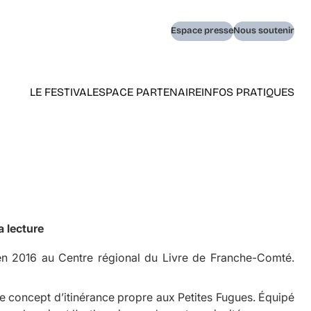
Navigation
Espace presse
Nous soutenir
secondaire
LE FESTIVAL
ESPACE PARTENAIRE
INFOS PRATIQUES
Navigation
principale
(home)
a lecture
en 2016 au Centre régional du Livre de Franche-Comté.
c le concept d’itinérance propre aux Petites Fugues. Équipé