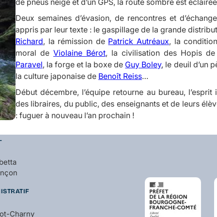
de pneus neige et d’un GPS, la route sombre est éclairée 
Deux semaines d’évasion, de rencontres et d’échanges
appris par leur texte : le gaspillage de la grande distribut
Richard
, la rémission de
Patrick Autréaux
, la conditi
moral de
Violaine Bérot
, la civilisation des Hopis d
Paravel
, la forge et la boxe de
Guy Boley
, le deuil d’un 
la culture japonaise de
Benoît Reiss
…
Début décembre, l’équipe retourne au bureau, l’esprit
des libraires, du public, des enseignants et de leurs él
: fuguer à nouveau l’an prochain !
L
betta
ançon
ISTRATIF
bot-Charny