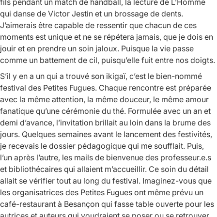
fils pendant un match de handball, la lecture de
L’Homme
qui danse
de Victor Jestin et un brossage de dents.
J’aimerais être capable de ressentir que chacun de ces
moments est unique et ne se répétera jamais, que je dois en
jouir et en prendre un soin jaloux. Puisque la vie passe
comme un battement de cil, puisqu’elle fuit entre nos doigts.
S’il y en a un qui a trouvé son
ikigaï
, c’est le bien-nommé
festival des Petites Fugues. Chaque rencontre est préparée
avec la même attention, la même douceur, le même amour
fanatique qu’une cérémonie du thé. Formulée avec un an et
demi d’avance, l’invitation brillait au loin dans la brume des
jours. Quelques semaines avant le lancement des festivités,
je recevais le dossier pédagogique qui me soufflait. Puis,
l’un après l’autre, les mails de bienvenue des professeur.e.s
et bibliothécaires qui allaient m’accueillir. Ce soin du détail
allait se vérifier tout au long du festival. Imaginez-vous que
les organisatrices des Petites Fugues ont même prévu un
café-restaurant à Besançon qui fasse table ouverte pour les
autrices et auteurs qui voudraient se poser ou se retrouver