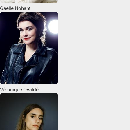
Gaëlle
Nohant
Véronique
Ovaldé